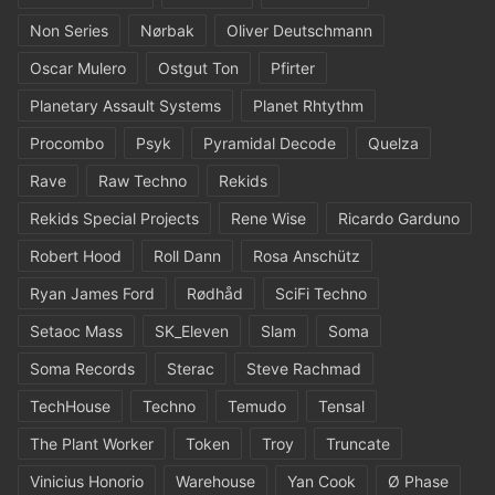
Non Series
Nørbak
Oliver Deutschmann
Oscar Mulero
Ostgut Ton
Pfirter
Planetary Assault Systems
Planet Rhtythm
Procombo
Psyk
Pyramidal Decode
Quelza
Rave
Raw Techno
Rekids
Rekids Special Projects
Rene Wise
Ricardo Garduno
Robert Hood
Roll Dann
Rosa Anschütz
Ryan James Ford
Rødhåd
SciFi Techno
Setaoc Mass
SK_Eleven
Slam
Soma
Soma Records
Sterac
Steve Rachmad
TechHouse
Techno
Temudo
Tensal
The Plant Worker
Token
Troy
Truncate
Vinicius Honorio
Warehouse
Yan Cook
Ø Phase