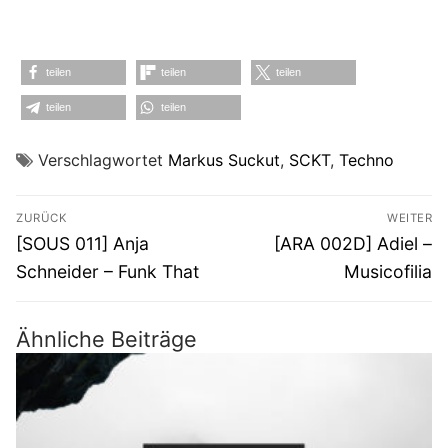
teilen
teilen
teilen
teilen
teilen
Verschlagwortet
Markus Suckut
,
SCKT
,
Techno
Beitragsnavigation
ZURÜCK
WEITER
Vorheriger
Nächster
[SOUS 011] Anja
[ARA 002D] Adiel –
Beitrag:
Beitrag:
Schneider – Funk That
Musicofilia
Ähnliche Beiträge