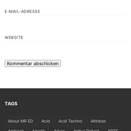
E-MAIL-ADRESSE
WEBSITE
TAGS
About MR ED
Acid
Acid Techno
Altinbas
Ambient
Amotik
Arkan
Arthur Robert
ARTS