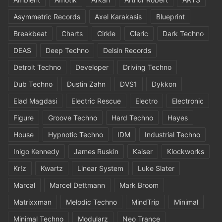
Asymmetric Records
Axel Karakasis
Blueprint
Breakbeat
Charts
Cirkle
Cleric
Dark Techno
DEAS
Deep Techno
Delsin Records
Detroit Techno
Developer
Driving Techno
Dub Techno
Dustin Zahn
DVS1
Dykkon
Elad Magdasi
Electric Rescue
Electro
Electronic
Figure
Groove Techno
Hard Techno
Hayes
House
Hypnotic Techno
IDM
Industrial Techno
Inigo Kennedy
James Ruskin
Kaiser
Klockworks
Kr!z
Kwartz
Linear System
Luke Slater
Marcal
Marcel Dettmann
Mark Broom
Matrixxman
Melodic Techno
MindTrip
Minimal
Minimal Techno
Modularz
Neo Trance