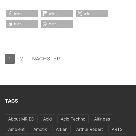
teilen
teilen
teilen
teilen
teilen
Seitennummerierung
1
2
NÄCHSTER
der
Beiträge
TAGS
About MR ED
Acid
Acid Techno
Altinbas
Ambient
Amotik
Arkan
Arthur Robert
ARTS