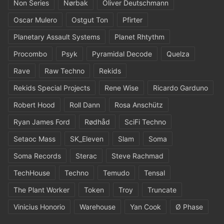
Non Series
Nørbak
Oliver Deutschmann
Oscar Mulero
Ostgut Ton
Pfirter
Planetary Assault Systems
Planet Rhtythm
Procombo
Psyk
Pyramidal Decode
Quelza
Rave
Raw Techno
Rekids
Rekids Special Projects
Rene Wise
Ricardo Garduno
Robert Hood
Roll Dann
Rosa Anschütz
Ryan James Ford
Rødhåd
SciFi Techno
Setaoc Mass
SK_Eleven
Slam
Soma
Soma Records
Sterac
Steve Rachmad
TechHouse
Techno
Temudo
Tensal
The Plant Worker
Token
Troy
Truncate
Vinicius Honorio
Warehouse
Yan Cook
Ø Phase