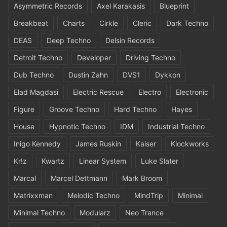
Asymmetric Records
Axel Karakasis
Blueprint
Breakbeat
Charts
Cirkle
Cleric
Dark Techno
DEAS
Deep Techno
Delsin Records
Detroit Techno
Developer
Driving Techno
Dub Techno
Dustin Zahn
DVS1
Dykkon
Elad Magdasi
Electric Rescue
Electro
Electronic
Figure
Groove Techno
Hard Techno
Hayes
House
Hypnotic Techno
IDM
Industrial Techno
Inigo Kennedy
James Ruskin
Kaiser
Klockworks
Kr!z
Kwartz
Linear System
Luke Slater
Marcal
Marcel Dettmann
Mark Broom
Matrixxman
Melodic Techno
MindTrip
Minimal
Minimal Techno
Modularz
Neo Trance