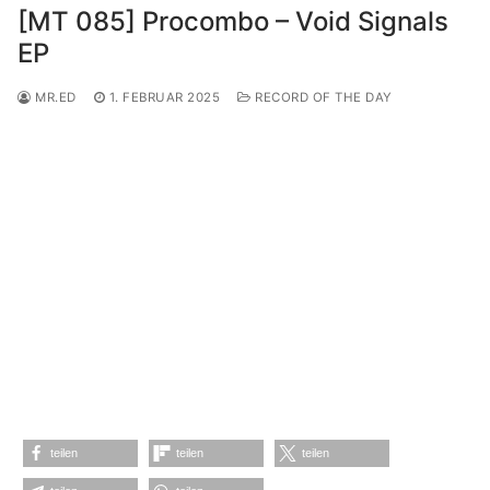
[MT 085] Procombo – Void Signals
EP
MR.ED
1. FEBRUAR 2025
RECORD OF THE DAY
teilen
teilen
teilen