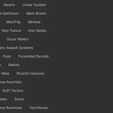
Kwartz
Linear System
el Dettmann
Mark Broom
MindTrip
Minimal
Neo Trance
Non Series
Oscar Mulero
ary Assault Systems
Psyk
Pyramidal Decode
o
Rekids
 Wise
Ricardo Garduno
osa Anschütz
SciFi Techno
Slam
Soma
eve Rachmad
TechHouse