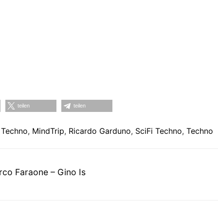
teilen
teilen
 Techno
,
MindTrip
,
Ricardo Garduno
,
SciFi Techno
,
Techno
on
co Faraone – Gino Is