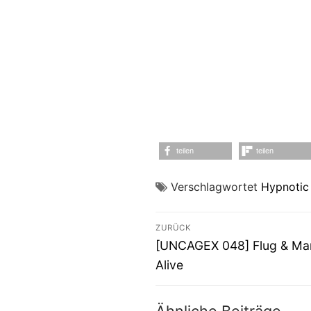
teilen
teilen
Verschlagwortet
Hypnotic
Beitragsnavigati
ZURÜCK
Vorheriger
[UNCAGEX 048] Flug & Mar
Beitrag:
Alive