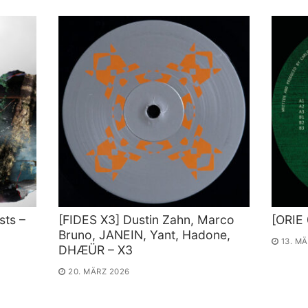
sts –
[FIDES X3] Dustin Zahn, Marco
[ORIE 
Bruno, JANEIN, Yant, Hadone,
13. M
DHÆÜR – X3
20. MÄRZ 2026