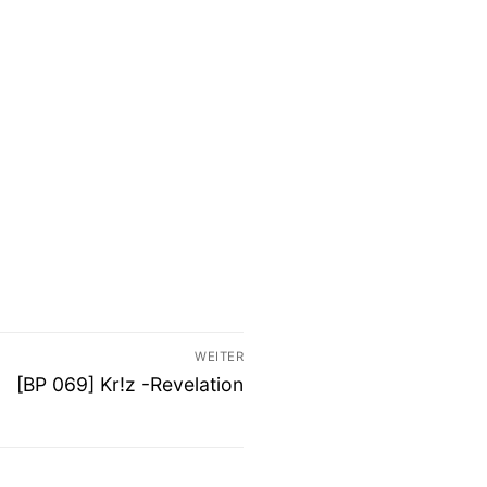
WEITER
Nächster
[BP 069] Kr!z -Revelation
Beitrag: