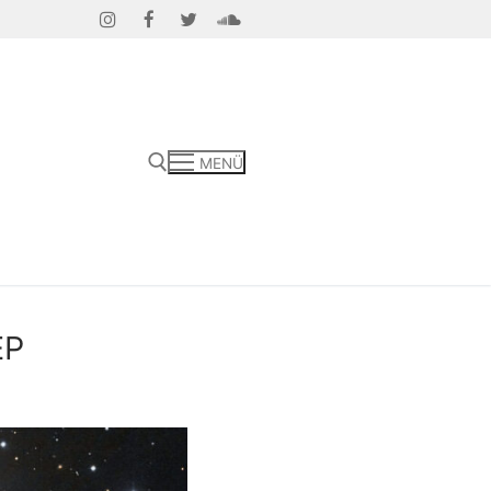
MENÜ
EP