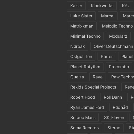
Kaiser
Klockworks
Kr!z
Luke Slater
Marcal
Marc
Matrixxman
Melodic Techno
Minimal Techno
Modularz
Nørbak
Oliver Deutschmann
Ostgut Ton
Pfirter
Planet
Planet Rhtythm
Procombo
Quelza
Rave
Raw Techn
Rekids Special Projects
Rene
Robert Hood
Roll Dann
R
Ryan James Ford
Rødhåd
Setaoc Mass
SK_Eleven
Soma Records
Sterac
St