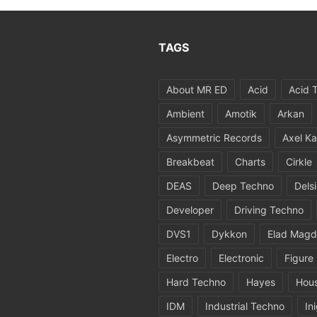
TAGS
About MR ED
Acid
Acid 
Ambient
Amotik
Arkan
Asymmetric Records
Axel Ka
Breakbeat
Charts
Cirkle
DEAS
Deep Techno
Dels
Developer
Driving Techno
DVS1
Dykkon
Elad Magd
Electro
Electronic
Figure
Hard Techno
Hayes
Hou
IDM
Industrial Techno
In