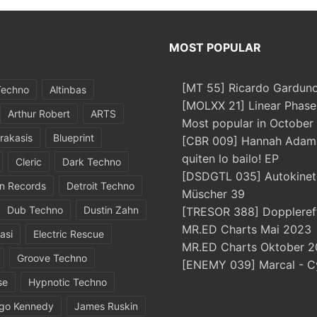
MOST POPULAR
[MT 55] Ricardo Garduno
Techno
Altinbas
[MOLXX 21] Linear Phase
Arthur Robert
ARTS
Most popular in October
rakasis
Blueprint
[CBR 009] Hannah Adams
quiten lo bailo! EP
Cleric
Dark Techno
[DSDGTL 035] Autokinetic
in Records
Detroit Techno
Müscher 39
Dub Techno
Dustin Zahn
[TRESOR 388] Doppleref
MR.ED Charts Mai 2023
asi
Electric Rescue
MR.ED Charts Oktober 2
Groove Techno
[ENEMY 039] Marcal - C
se
Hypnotic Techno
igo Kennedy
James Ruskin