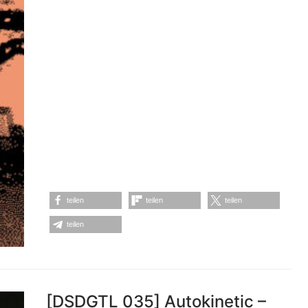
teilen
teilen
teilen
teilen
[DSDGTL 035] Autokinetic –