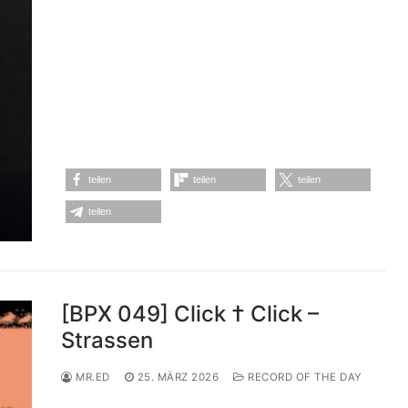
teilen
teilen
teilen
teilen
[BPX 049] Click † Click –
Strassen
MR.ED
25. MÄRZ 2026
RECORD OF THE DAY