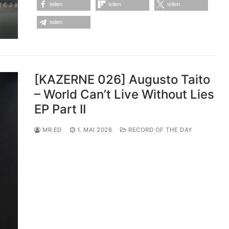
teilen
teilen
teilen
teilen
[KAZERNE 026] Augusto Taito
– World Can’t Live Without Lies
EP Part II
MR.ED
1. MAI 2026
RECORD OF THE DAY