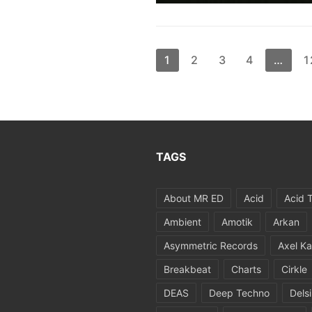
Seitennummerie
1
2
3
4
…
1
der
Beiträge
TAGS
About MR ED
Acid
Acid 
Ambient
Amotik
Arkan
Asymmetric Records
Axel Ka
Breakbeat
Charts
Cirkle
DEAS
Deep Techno
Dels