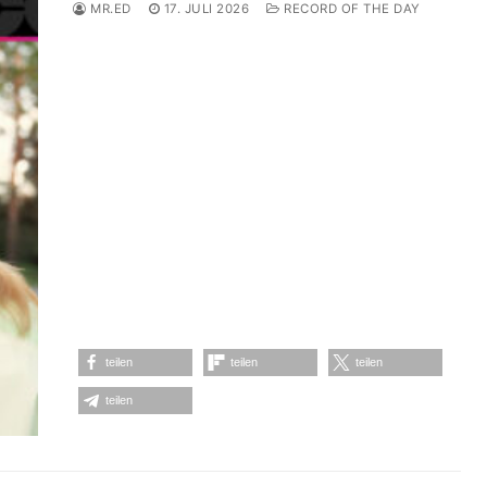
MR.ED
17. JULI 2026
RECORD OF THE DAY
teilen
teilen
teilen
teilen