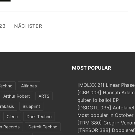
rung
23
NÄCHSTER
MOST POPULAR
[MOLXX 21] Linear Phase
Techno
Altinbas
[CBR 009] Hannah Adams
Arthur Robert
ARTS
quiten lo bailo! EP
rakasis
Blueprint
[DSDGTL 035] Autokinetic
Most popular in October
Cleric
Dark Techno
[TRM 380] Gregi - Veno
in Records
Detroit Techno
[TRESOR 388] Doppleref