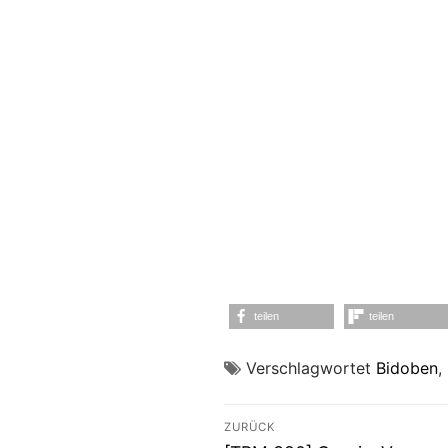
teilen
teilen
Verschlagwortet
Bidoben
,
Beitragsnavigati
ZURÜCK