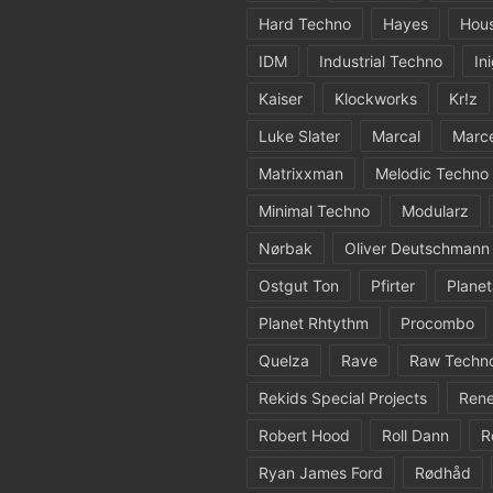
Hard Techno
Hayes
Hou
IDM
Industrial Techno
In
Kaiser
Klockworks
Kr!z
Luke Slater
Marcal
Marc
Matrixxman
Melodic Techno
Minimal Techno
Modularz
Nørbak
Oliver Deutschmann
Ostgut Ton
Pfirter
Planet
Planet Rhtythm
Procombo
Quelza
Rave
Raw Techn
Rekids Special Projects
Rene
Robert Hood
Roll Dann
R
Ryan James Ford
Rødhåd