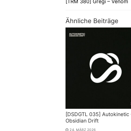
Vorheriger
[TRM 380] Gregi – Venom
Beitrag:
Ähnliche Beiträge
[DSDGTL 035] Autokinetic 
Obsidian Drift
24. MÄRZ 2026