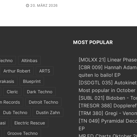
20. MÄRZ 2026
MOST POPULAR
[MOLXX 21] Linear Phase
Techno
Altinbas
[CBR 009] Hannah Adams
Arthur Robert
ARTS
quiten lo bailo! EP
rakasis
Blueprint
[DSDGTL 035] Autokinetic
Most popular in October
Cleric
Dark Techno
[SUBL 021] Bidoben - To
in Records
Detroit Techno
[TRESOR 388] Doppleref
Dub Techno
Dustin Zahn
[TRM 380] Gregi - Veno
[TN 049] Pyramidal Dec
asi
Electric Rescue
EP
Groove Techno
MR.ED Charts Oktober 2