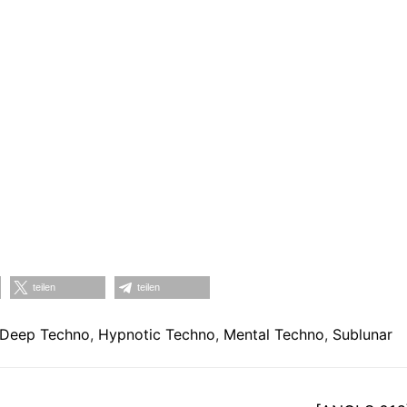
teilen
teilen
Deep Techno
,
Hypnotic Techno
,
Mental Techno
,
Sublunar
on