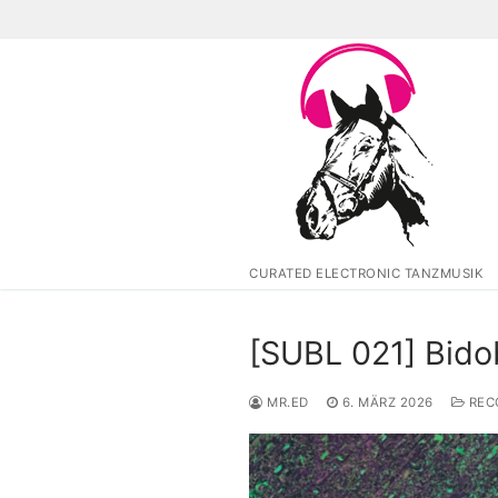
Zum
Inhalt
springen
CURATED ELECTRONIC TANZMUSIK
[SUBL 021] Bido
MR.ED
6. MÄRZ 2026
REC