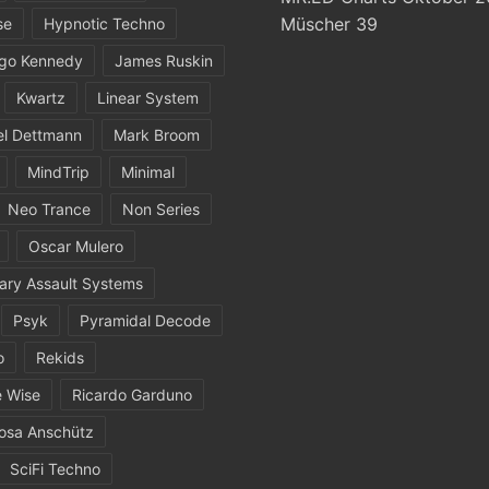
Müscher 39
se
Hypnotic Techno
igo Kennedy
James Ruskin
Kwartz
Linear System
el Dettmann
Mark Broom
MindTrip
Minimal
Neo Trance
Non Series
Oscar Mulero
ary Assault Systems
Psyk
Pyramidal Decode
o
Rekids
 Wise
Ricardo Garduno
osa Anschütz
SciFi Techno