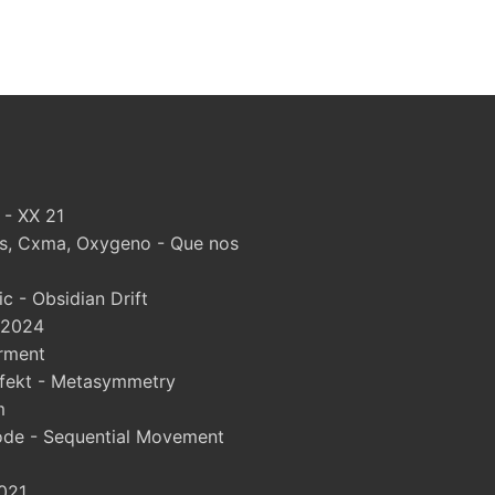
 - XX 21
, Cxma, Oxygeno - Que nos
 - Obsidian Drift
 2024
rment
fekt - Metasymmetry
m
ode - Sequential Movement
021