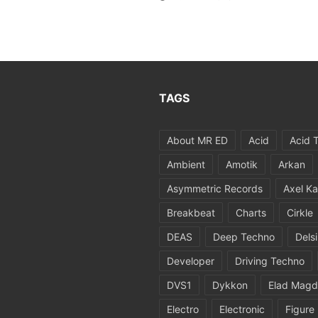
TAGS
About MR ED
Acid
Acid 
Ambient
Amotik
Arkan
Asymmetric Records
Axel Ka
Breakbeat
Charts
Cirkle
DEAS
Deep Techno
Dels
Developer
Driving Techno
DVS1
Dykkon
Elad Magd
Electro
Electronic
Figure