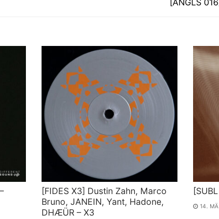
Nächster
[ANGLS 016]
Beitrag:
–
[FIDES X3] Dustin Zahn, Marco
[SUBL 
Bruno, JANEIN, Yant, Hadone,
14. M
DHÆÜR – X3