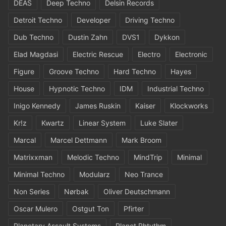
DEAS
Deep Techno
Delsin Records
Detroit Techno
Developer
Driving Techno
Dub Techno
Dustin Zahn
DVS1
Dykkon
Elad Magdasi
Electric Rescue
Electro
Electronic
Figure
Groove Techno
Hard Techno
Hayes
House
Hypnotic Techno
IDM
Industrial Techno
Inigo Kennedy
James Ruskin
Kaiser
Klockworks
Kr!z
Kwartz
Linear System
Luke Slater
Marcal
Marcel Dettmann
Mark Broom
Matrixxman
Melodic Techno
MindTrip
Minimal
Minimal Techno
Modularz
Neo Trance
Non Series
Nørbak
Oliver Deutschmann
Oscar Mulero
Ostgut Ton
Pfirter
Planetary Assault Systems
Planet Rhtythm