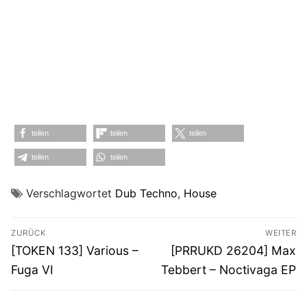
teilen
teilen
teilen
teilen
teilen
Verschlagwortet
Dub Techno
,
House
Beitragsnavigation
ZURÜCK
WEITER
Vorheriger
Nächster
[TOKEN 133] Various –
[PRRUKD 26204] Max
Beitrag:
Beitrag:
Fuga VI
Tebbert – Noctivaga EP