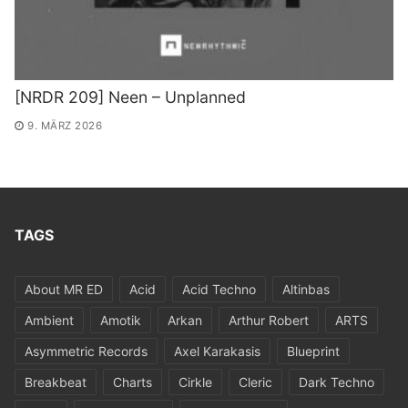
[NRDR 209] Neen – Unplanned
9. MÄRZ 2026
TAGS
About MR ED
Acid
Acid Techno
Altinbas
Ambient
Amotik
Arkan
Arthur Robert
ARTS
Asymmetric Records
Axel Karakasis
Blueprint
Breakbeat
Charts
Cirkle
Cleric
Dark Techno