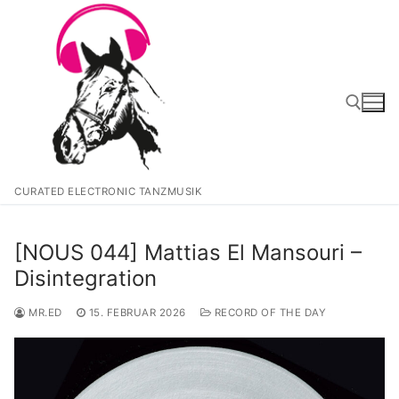
Zum
Inhalt
springen
Suchen nach:
CURATED ELECTRONIC TANZMUSIK
[NOUS 044] Mattias El Mansouri –
Disintegration
MR.ED
15. FEBRUAR 2026
RECORD OF THE DAY