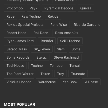
Procombo
Psyk
Pyramidal Decode
Quelza
Rave
Raw Techno
Rekids
Rekids Special Projects
Rene Wise
Ricardo Garduno
Robert Hood
Roll Dann
Rosa Anschütz
Ryan James Ford
Rødhåd
SciFi Techno
Setaoc Mass
SK_Eleven
Slam
Soma
Soma Records
Sterac
Steve Rachmad
TechHouse
Techno
Temudo
Tensal
The Plant Worker
Token
Troy
Truncate
Vinicius Honorio
Warehouse
Yan Cook
Ø Phase
MOST POPULAR