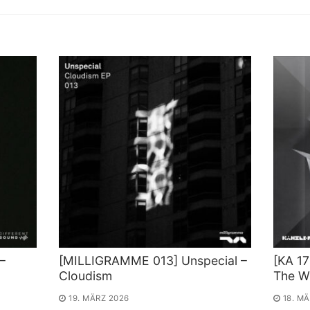
–
[MILLIGRAMME 013] Unspecial –
[KA 17
Cloudism
The W
19. MÄRZ 2026
18. M