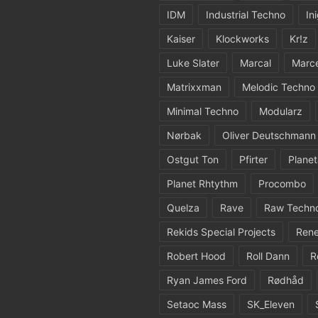
IDM
Industrial Techno
In
Kaiser
Klockworks
Kr!z
Luke Slater
Marcal
Marc
Matrixxman
Melodic Techno
Minimal Techno
Modularz
Nørbak
Oliver Deutschmann
Ostgut Ton
Pfirter
Planet
Planet Rhtythm
Procombo
Quelza
Rave
Raw Techn
Rekids Special Projects
Rene
Robert Hood
Roll Dann
R
Ryan James Ford
Rødhåd
Setaoc Mass
SK_Eleven