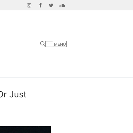
MENÜ
Or Just