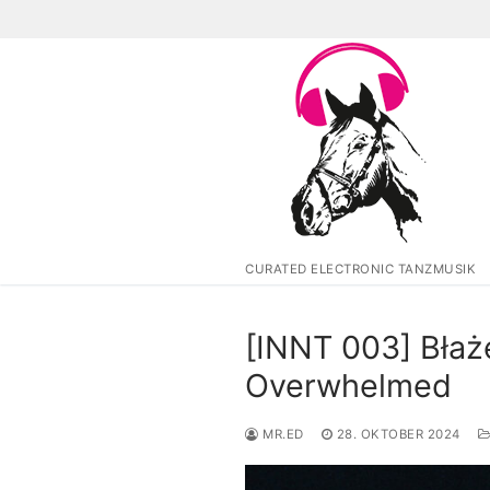
Zum
Inhalt
springen
CURATED ELECTRONIC TANZMUSIK
[INNT 003] Błaże
Overwhelmed
MR.ED
28. OKTOBER 2024