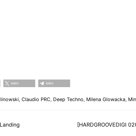
teilen
teilen
linowski
,
Claudio PRC
,
Deep Techno
,
Milena Glowacka
,
Min
on
Nächster
 Landing
[HARDGROOVEDIGI 020]
Beitrag: