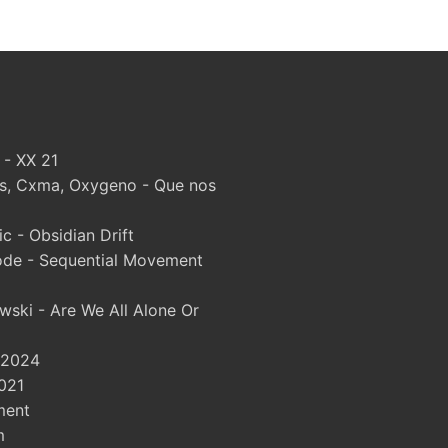
 - XX 21
, Cxma, Oxygeno - Que nos
 - Obsidian Drift
ode - Sequential Movement
wski - Are We All Alone Or
 2024
021
ment
m