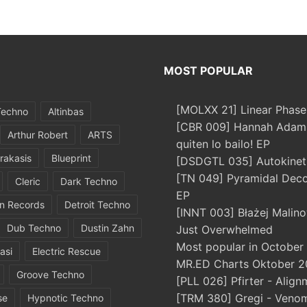
MOST POPULAR
[MOLXX 21] Linear Phase
Techno
Altinbas
[CBR 009] Hannah Adams
Arthur Robert
ARTS
quiten lo bailo! EP
rakasis
Blueprint
[DSDGTL 035] Autokinetic
[TN 049] Pyramidal Dec
Cleric
Dark Techno
EP
in Records
Detroit Techno
[INNT 003] Błażej Malino
Dub Techno
Dustin Zahn
Just Overwhelmed
Most popular in October
asi
Electric Rescue
MR.ED Charts Oktober 2
Groove Techno
[PLL 026] Pfirter - Align
[TRM 380] Gregi - Veno
se
Hypnotic Techno