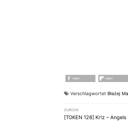
teilen
teilen
Verschlagwortet
Błażej Ma
Beitragsnavigati
ZURÜCK
Vorheriger
[TOKEN 128] Kr!z – Angels
Beitrag: