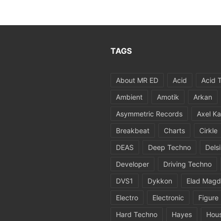
TAGS
About MR ED
Acid
Acid 
Ambient
Amotik
Arkan
Asymmetric Records
Axel Ka
Breakbeat
Charts
Cirkle
DEAS
Deep Techno
Dels
Developer
Driving Techno
DVS1
Dykkon
Elad Magd
Electro
Electronic
Figure
Hard Techno
Hayes
Hou