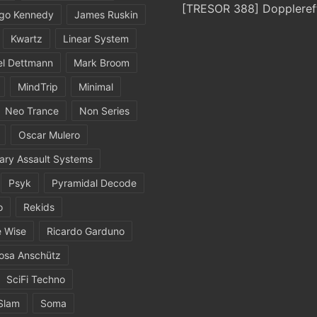
[TRESOR 388] Doppleref
igo Kennedy
James Ruskin
Kwartz
Linear System
el Dettmann
Mark Broom
MindTrip
Minimal
Neo Trance
Non Series
Oscar Mulero
ary Assault Systems
Psyk
Pyramidal Decode
o
Rekids
 Wise
Ricardo Garduno
osa Anschütz
SciFi Techno
Slam
Soma