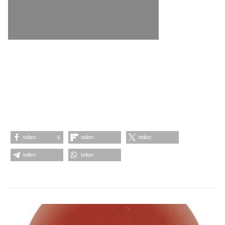
#FrancescoTristano #BenKlock #JamesRyanFord
#RomanLindau #Möd3rn #MarcelFengler
#ThomasHessler #Echoplex #Vril #Techno #Minimal
#Fachwerk #MarcelDettmannRecords
#Möd3rnRecords #IndexMarcelFengler
teilen
teilen
teilen
6
teilen
teilen