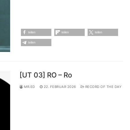
teilen
teilen
teilen
teilen
[UT 03] RO – Ro
MR.ED
22. FEBRUAR 2026
RECORD OF THE DAY