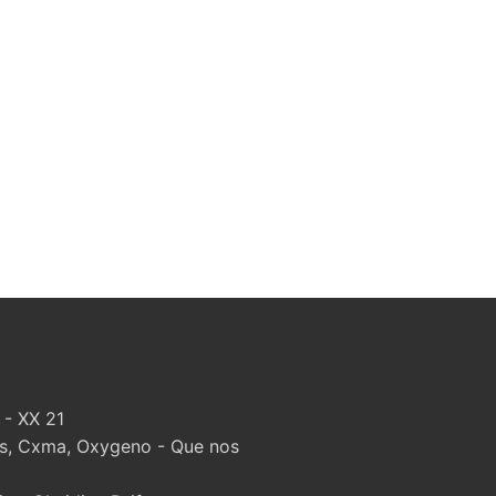
 - XX 21
, Cxma, Oxygeno - Que nos