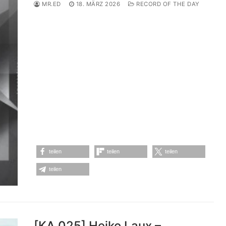
MR.ED
18. MÄRZ 2026
RECORD OF THE DAY
teilen
teilen
teilen
teilen
[KA 025] Heiko Laux –