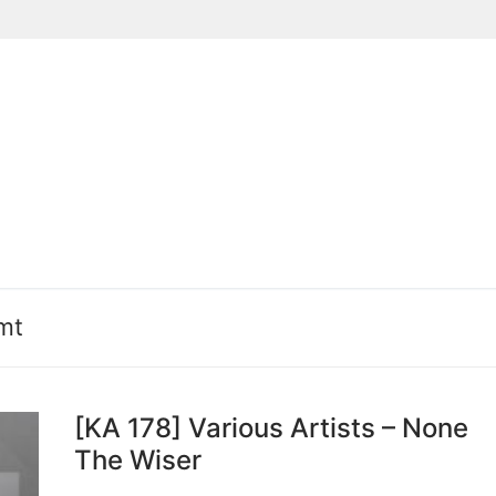
Suchen nach:
mt
[KA 178] Various Artists – None
The Wiser