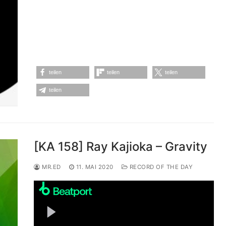
teilen
teilen
teilen
teilen
[KA 158] Ray Kajioka – Gravity
MR.ED
11. MAI 2020
RECORD OF THE DAY