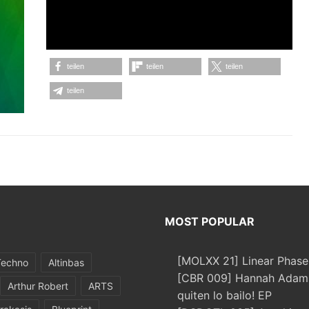
teilen
teilen
teilen
teilen
MOST POPULAR
[MOLXX 21] Linear Phase
Techno
Altinbas
[CBR 009] Hannah Adams
Arthur Robert
ARTS
quiten lo bailo! EP