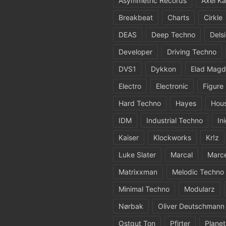
Asymmetric Records
Axel Ka
Breakbeat
Charts
Cirkle
DEAS
Deep Techno
Dels
Developer
Driving Techno
DVS1
Dykkon
Elad Magd
Electro
Electronic
Figure
Hard Techno
Hayes
Hou
IDM
Industrial Techno
In
Kaiser
Klockworks
Kr!z
Luke Slater
Marcal
Marc
Matrixxman
Melodic Techno
Minimal Techno
Modularz
Nørbak
Oliver Deutschmann
Ostgut Ton
Pfirter
Planet