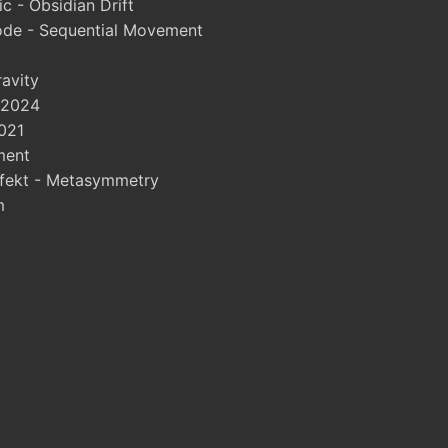
 - Obsidian Drift
ode - Sequential Movement
ravity
 2024
021
ment
fekt - Metasymmetry
m