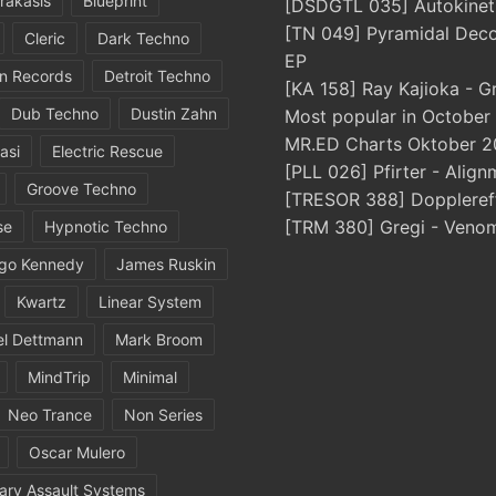
rakasis
Blueprint
[DSDGTL 035] Autokinetic
[TN 049] Pyramidal Dec
Cleric
Dark Techno
EP
in Records
Detroit Techno
[KA 158] Ray Kajioka - G
Dub Techno
Dustin Zahn
Most popular in October
MR.ED Charts Oktober 2
asi
Electric Rescue
[PLL 026] Pfirter - Align
Groove Techno
[TRESOR 388] Doppleref
[TRM 380] Gregi - Veno
se
Hypnotic Techno
igo Kennedy
James Ruskin
Kwartz
Linear System
el Dettmann
Mark Broom
MindTrip
Minimal
Neo Trance
Non Series
Oscar Mulero
ary Assault Systems